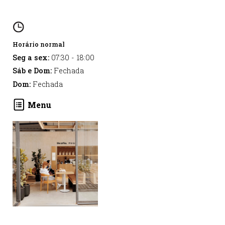
Horário normal
Seg a sex:
07:30
-
18:00
Sáb e Dom:
Fechada
Dom:
Fechada
Menu