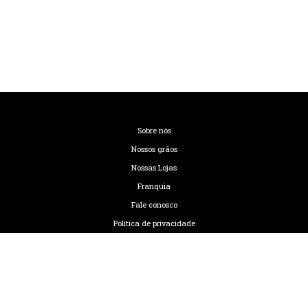
Sobre nós
Nossos grãos
Nossas Lojas
Franquia
Fale conosco
Política de privacidade
Termos de uso
Código de Ética