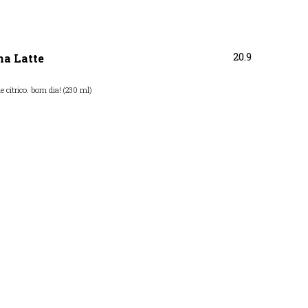
20.9
a Latte
e cítrico. bom dia! (230 ml)