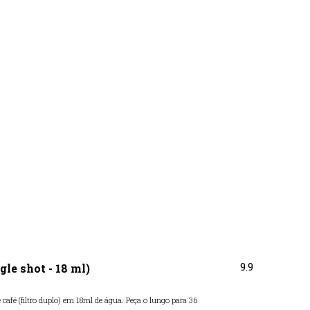
9.9
gle shot - 18 ml)
café (filtro duplo) em 18ml de água. Peça o lungo para 36