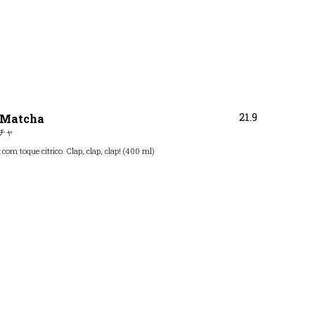
21.9
y Matcha
チャ
y com toque cítrico. Clap, clap, clap! (400 ml)