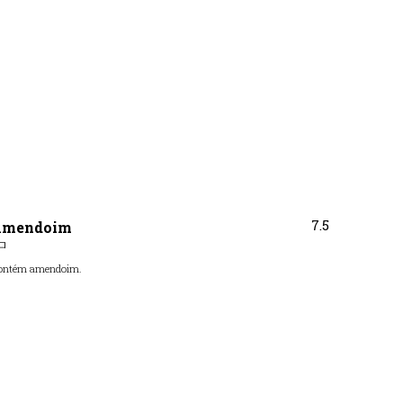
7.5
 Amendoim
ロ
 Contém amendoim.