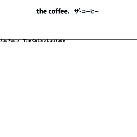
home
nossos grãos
nossas lojas
franquia
fale conosco
São Paulo
The Coffee Latitude