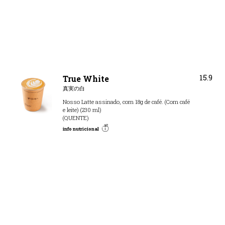
15.9
True White
真実の白
Nosso Latte assinado, com 18g de café. (Com café
e leite) (230 ml)
(QUENTE)
info nutricional