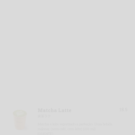
18.5
Matcha Latte
抹茶ラテ
Matcha e leite vaporizado a perfeição. Uma bebida
milenar. (sem café, com leite) (230 ml)
(QUENTE)