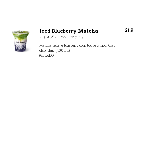
21.9
Iced Blueberry Matcha
アイスブルーベリーマッチャ
Matcha, leite, e blueberry com toque cítrico. Clap,
clap, clap! (400 ml)
(GELADO)