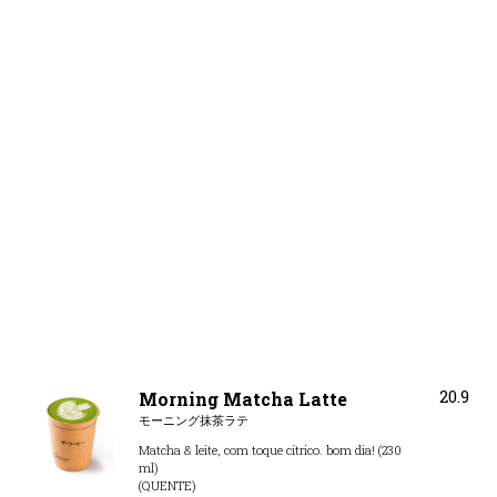
20.9
Morning Matcha Latte
モーニング抹茶ラテ
Matcha & leite, com toque cítrico. bom dia! (230
ml)
(QUENTE)