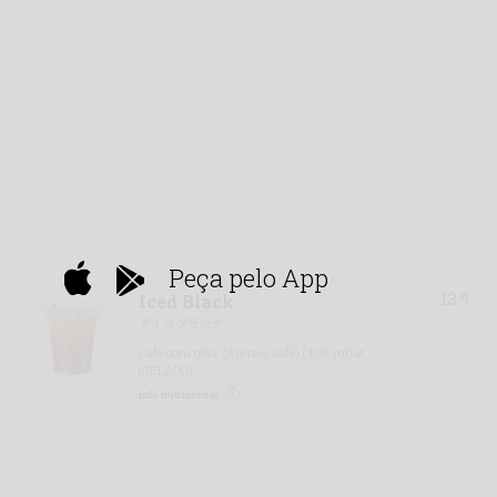
Peça pelo App
13.9
Iced Black
アイスブラック
Café com gelo. (Apenas café) (400 ml)🌿
(GELADO)
info nutricional