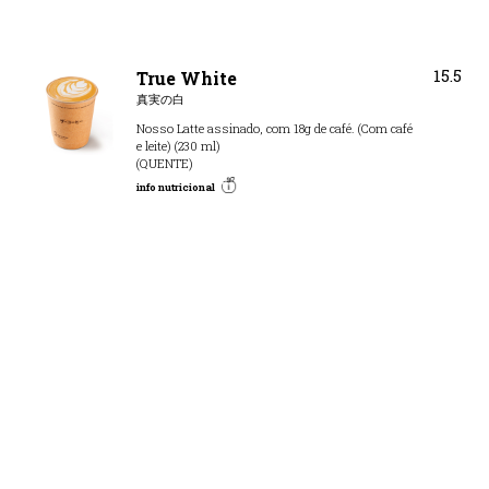
15.5
True White
真実の白
Nosso Latte assinado, com 18g de café. (Com café
e leite) (230 ml)
(QUENTE)
info nutricional