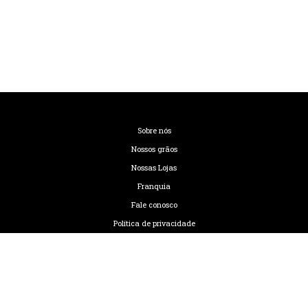
Sobre nós
Nossos grãos
Nossas Lojas
Franquia
Fale conosco
Política de privacidade
Termos de uso
Código de Ética