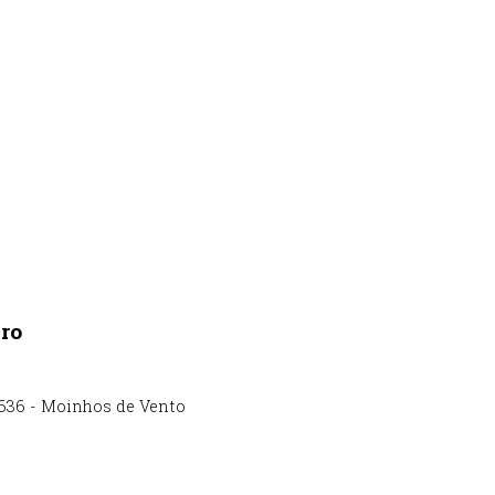
ro
636
-
Moinhos de Vento