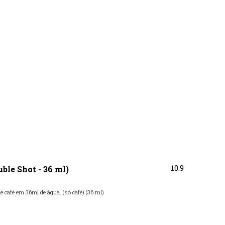
10.9
ble Shot - 36 ml)
e café em 36ml de água. (só café) (36 ml)