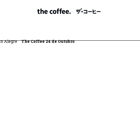
home
nossos grãos
nossas lojas
franquia
fale conosco
to Alegre
The Coffee 24 de Outubro