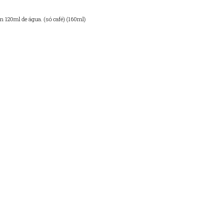
m 120ml de água. (só café) (160ml)